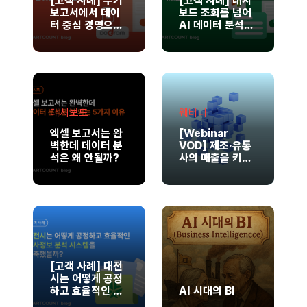
[고객 사례] 수기
[고객 사례] 대시
보고서에서 데이
보드 조회를 넘어
터 중심 경영으로,
AI 데이터 분석까
도드람한돈의 BI
지, DB 손해보험
플랫폼 구축 전략
의 실무형 BI 구축
전략
대시보드
웨비나
엑셀 보고서는 완
[Webinar
벽한데 데이터 분
VOD] 제조·유통
석은 왜 안될까?
사의 매출을 키우
는 실전 데이터 활
용법
[고객 사례] 대전
시는 어떻게 공정
하고 효율적인 인
AI 시대의 BI
사정보 분석 시스