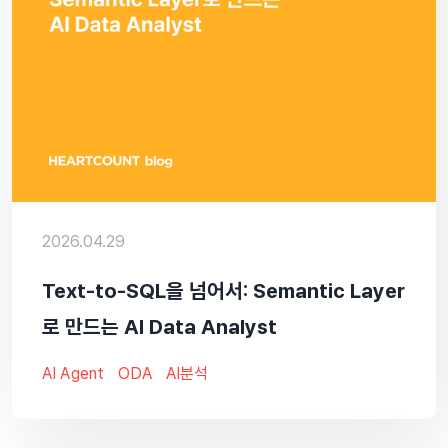
2026.04.29
Text-to-SQL을 넘어서: Semantic Layer
로 만드는 AI Data Analyst
AI Agent
ODA
AI분석