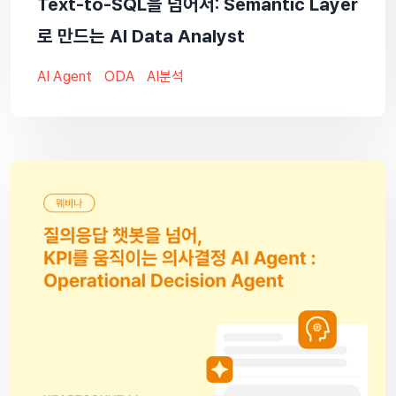
Text-to-SQL을 넘어서: Semantic Layer
로 만드는 AI Data Analyst
AI Agent
ODA
AI분석