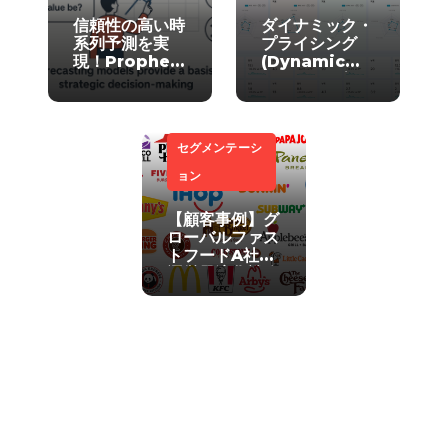
信頼性の高い時
ダイナミック・
系列予測を実
プライシング
現！Prophet
(Dynamic
とXGBoostの
Pricing)ダッ
ハイブリッドモ
シュボード、製
デル活用法
造業マーケティ
ングチームの課
セグメンテーシ
題解決
ョン
【顧客事例】グ
ローバルファス
トフードA社の
運営最適化戦略