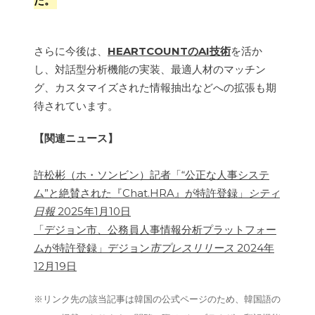
た。
さらに今後は、
HEARTCOUNTのAI技術
を活か
し、対話型分析機能の実装、最適人材のマッチン
グ、カスタマイズされた情報抽出などへの拡張も期
待されています。
【関連ニュース】
許松彬（ホ・ソンビン）記者「“公正な人事システ
ム”と絶賛された『Chat.HRA』が特許登録」
シティ
日報
2025年1月10日
「デジョン市、公務員人事情報分析プラットフォー
ムが特許登録」デジョン
市プレスリリース
2024年
12月19日
※リンク先の該当記事は韓国の公式ページのため、韓国語の