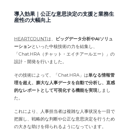
導入効果｜
公正な意思決定の支援と業務生
産性の大幅向上
HEARTCOUNT
は、
ビッグデータ分析やAIソリュ
ーション
といった中核技術の力を結集し、
「Chat.HRA（チャット・エイチアールエー）」の
設計・開発を行いました。
その技術によって、「Chat.HRA」は
単なる情報管
理を超え、膨大な人事データを自動で分析し、直感
的なレポートとして可視化する機能を実現
しまし
た。
これにより、人事担当者は複雑な人事状況を一目で
把握し、戦略的な判断や公正な意思決定を行うため
の大きな助けを得られるようになっています。