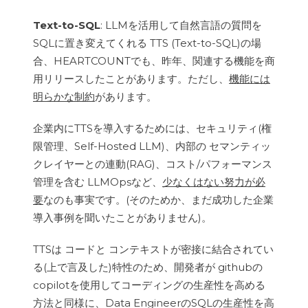
Text-to-SQL
: LLMを活用して自然言語の質問を
SQLに置き変えてくれる TTS (Text-to-SQL)の場
合、HEARTCOUNTでも、昨年、関連する機能を商
用リリースしたことがあります。ただし、
機能には
明らかな制約
があります。
企業内にTTSを導入するためには、セキュリティ(権
限管理、Self-Hosted LLM)、内部の セマンティッ
クレイヤーとの連動(RAG)、コスト/パフォーマンス
管理を含む LLMOpsなど、
少なくはない努力が必
要
なのも事実です。(そのためか、まだ成功した企業
導入事例を聞いたことがありません)。
TTSは コードと コンテキストが密接に結合されてい
る(上で言及した)特性のため、開発者が githubの
copilotを使用してコーディングの生産性を高める
方法と同様に、Data EngineerのSQLの生産性を高