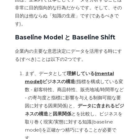
非常に目的指向的な行為だからです。そして、その
目的は他ならぬ「知識の生産」です(であるべきで
す)。
Baseline Model と Baseline Shift
企業内の主要な意思決定にデータを活用する時にす
る(すべき)ことは以下の2つです。
まず、データとして
理解している(
mental
model
)ビジネスの構造
(指標を構成している変
数 - 顧客特性、商品特性、販売地域/時間帯など
- の寄与度と指標に影響を与える制御可能な要
因に対する因果関係)と、
データに含まれるビジ
ネスの構造
と
因果関係
とを比較し、ビジネスを
取り巻く現実/実態に対する知識(baseline
model)を正確かつ精巧にすることが必要で
す。