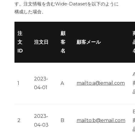
す。注文情報を含むWide-Datasetを以下のように
構成した場合、
注
顧
注文日
顧客メール
文
客
ID
名
2023-
mailto:a@email.com
1
A
04-01
2023-
mailto:b@email.com
2
B
04-03