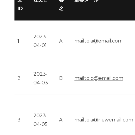
ID
名
2023-
mailto:a@email.com
1
A
04-01
2023-
mailto:b@email.com
2
B
04-03
2023-
mailto:a@newemail.com
3
A
04-05