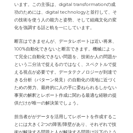
います。この主張は、digital transformationの成
功のためには、digital technologyと並行して、そ
の技術を使う人の能力と姿勢、そして組織文化の変
化を強調する話と軌を一にしています。
断言はできませんが、データレポートは近い将来、
100%自動化できないと断言できます。機械によっ
て完全に自動化できない問題を、技術か人の問題か
という二分法で捉えるのではなく、スペクトルで捉
える視点が必要です。データテクノロジーが到達で
きる分析（パターン発見）の自動化の境地に近づく
ための努力、最終的に人の手に委ねられるしかない
事実の解釈とレポート作成に関わる最適な経験の提
供だけが唯一の解決策でしょう。
担当者ががデータを活用してレポートを作成するこ
とには大きく2つの障害/障壁があり、それぞれで技
術が解決する問題と人が解決する問題は以下のよう