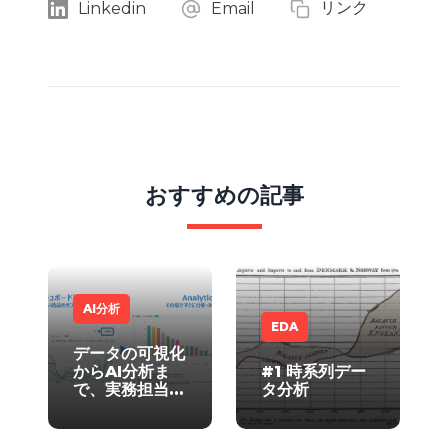
リンク
Linkedin
Email
おすすめの記事
AI分析
EDA
データの可視化
からAI分析ま
#1 時系列デー
で、実務担当者
タ分析
のためのBIツー
ル
「HEARTCOUNT