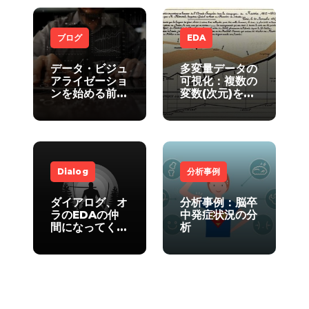
ABI」(2)
ブログ
EDA
データ・ビジュ
多変量データの
アライゼーショ
可視化：複数の
ンを始める前に
変数(次元)を一
知っておくべき
つの画面に可視
こと
化する方法
Dialog
分析事例
ダイアログ、オ
分析事例：脳卒
ラのEDAの仲
中発症状況の分
間になってく
析
れ！