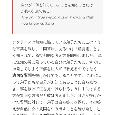
自分が「何も知らない」ことを知ることだけ
が真の知恵である。
The only true wisdom is in knowing that
you know nothing
ソクラテスは無知に陥っている弟子たちにこのよう
な言葉を残し、「問答法」あるいは「産婆術」とよ
く知られている批判的な考え方を開発しました。 単
に無知の淵に陥っている自分の弟子たちに、すぐに
揮発してしまう正解を注入式で教えるのではなく、
適切な質問
を投げかけてあげることです。 これによ
って弟子たちが自分が無知であることに自ら気づ
き、霧を抜けて道を見つけられるように手助けする
方が賢明な方法だと彼は考えました。師匠が投げか
けた質問に対して、弟子は自ら答えを探し、その答
えが自然に次の質問を生み出すことを繰り返し、思