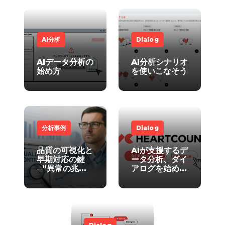
AI分析
Dialog
AIデータ分析の
AI分析シナリオ
始め方
を使いこなそう
分析事例
Dialog
品質の可視化と
AIが支援するデ
早期対応の鍵
ータ分析、ダイ
─“異常の兆
アログを始めま
候”を捉える分
しょう
析とは