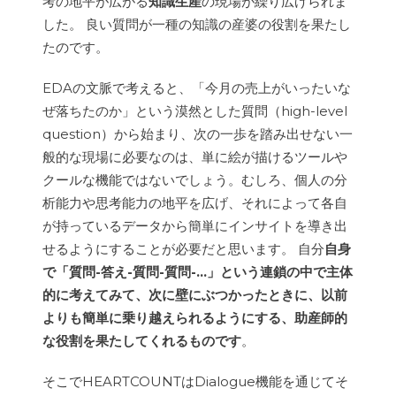
考の地平が広がる
知識生産
の現場が繰り広げられま
した。 良い質問が一種の知識の産婆の役割を果たし
たのです。
EDAの文脈で考えると、「今月の売上がいったいな
ぜ落ちたのか」という漠然とした質問（high-level
question）から始まり、次の一歩を踏み出せない一
般的な現場に必要なのは、単に絵が描けるツールや
クールな機能ではないでしょう。むしろ、個人の分
析能力や思考能力の地平を広げ、それによって各自
が持っているデータから簡単にインサイトを導き出
せるようにすることが必要だと思います。 自分
自身
で「質問-答え-質問-質問-...」という連鎖の中で主体
的に考えてみて、次に壁にぶつかったときに、以前
よりも簡単に乗り越えられるようにする、助産師的
な役割を果たしてくれるものです
。
そこでHEARTCOUNTはDialogue機能を通じてそ