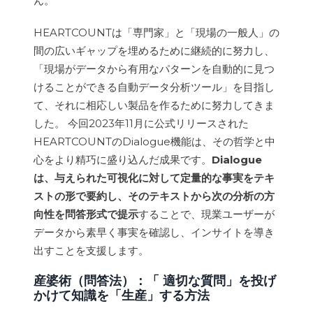
ん。
HEARTCOUNTは「専門家」と「現場の一般人」の
間の広いギャップを埋めるために継続的に努力し、
「現場がデータから有用なパターンを自動的に見つ
けることができる自動データ分析ツール」を目指し
て、それに相応しい製品を作るために努力してきま
した。 今回2023年11月に公式リリースされた
HEARTCOUNTのDialogue機能は、その哲学と中
心をより精巧に盛り込んだ成果です。
Dialogue
は、与えられた可視化に対して定量的な事実をテキ
ストの形で要約し、そのテキストから次の分析の方
向性を問答形式で提示
することで、現業ユーザーが
データから素早く事実を確認し、インサイトを導き
出すことを支援します。
産婆術（問答法）：「 適切な質問」を投げ
かけて知識を「生産」する方法