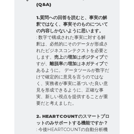
(Q&A)
1.質問への回答を読むと、事実の解
釈ではなく、事実そのものについて
の内容しかないように思います。
: 数字で構成された事実に対する解
釈は、必然的にそのデータが形成さ
れたビジネスコンテクストを必要と
します。
売上
の
増加
は
ポジティブ
で
すが、
離脱率
の
増加
は
ネガティブ
で
あるように。 データツールが数字だ
けで確定的に意見を言うのではな
く、実務者が事実に基づいた良い意
見を形成できるように、正確な事
実、新しい視点を提供することが重
要だと考えました。
2. HEARTCOUNTのスマートプロ
ットのみサポートする機能ですか？
: 今後HEARTCOUNTの自動分析機