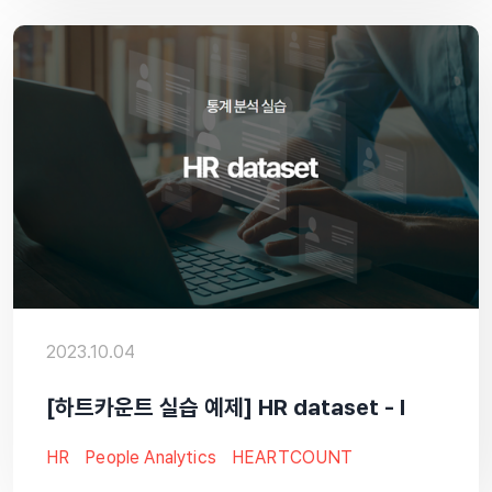
2023.10.04
[하트카운트 실습 예제] HR dataset - I
HR
People Analytics
HEARTCOUNT