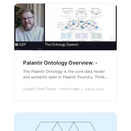
Palantir Ontology Overview. -
The Palantir Ontology is the core data model
and semantic layer in Palantir Foundry. Think
of it as the digital twin of your organization’s
reality.
Supply Chain Today - Home Page
Admin Here