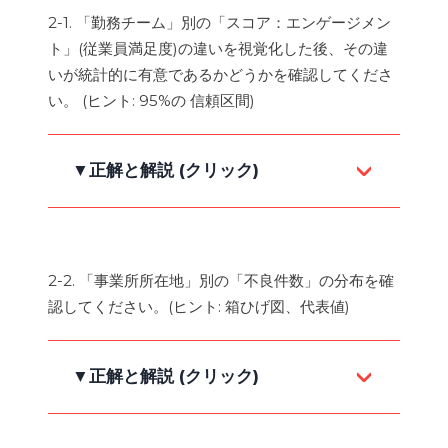
2-1. 「勤務チーム」別の「スコア：エンゲージメン
ト」(従業員満足度)の違いを視覚化した後、その違
図1-2で確認す
いが統計的に有意であるかどうかを確認してくださ
画面上部のY軸に「スコア：エンゲージ
る
い。 (ヒント: 95%の 信頼区間)
メント」を選択し、X軸に「スコア：コ
ミュニケーション」を選択します。
▼正解と解説 (クリック)
画面右側の [カラー] メニューで「勤務
相関係数の隣のアイコンをクリックしま
チーム」を選択します。
す(トレンドラインが追加されます)。
「勤務チーム」を選択した後、表示され
る個々の勤務チームを一つずつクリック
2-2. 「事業所所在地」別の「不良件数」の分布を確
して相関係数が変化することを確認しま
認してください。(ヒント: 箱ひげ図、代表値)
す。
▼正解と解説 (クリック)