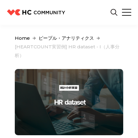
Home
ピープル・アナリティクス
[HEARTCOUNT実習例] HR dataset - I（人事分
析）