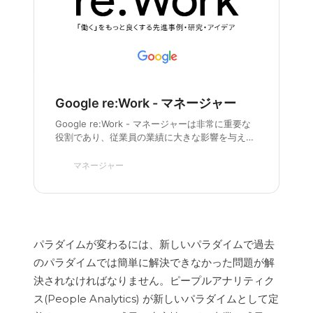
X軸を「勤務チーム」、サブグループを
「スコア：コミュニケーション」に変更
します。
Google re:Work - マネージャー
「勤務チーム」の横の並び替えのアイコ
Google re:Work - マネージャーは非常に重要な
ンをクリックして降順に並び替えます。
役割であり、従業員の業績に大きな影響を与えま
す。優れたマネージャーの条件を共有し、能力開
発の機会を提供し、優れたマネージャーを称賛す
マネージャー
るなどの方法で、従業員をサポートしましょう。
パラダイムが変わるには、新しいパラダイムで過去
のパラダイムでは簡単に解決できなかった問題が解
決されなければなりません。ピープルアナリティク
ス(People Analytics) が新しいパラダイムとして定