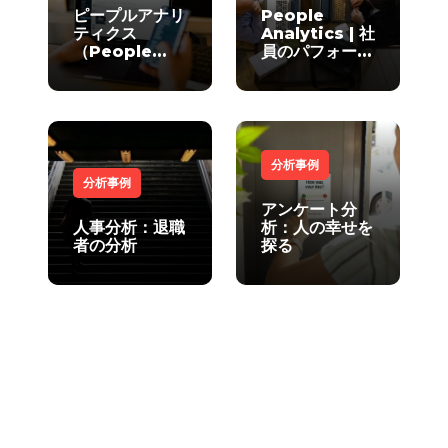
ピープルアナリ
People
ティクス
Analytics | 社
（People
員のパフォーマ
Analytics）
ンスはデータで
とは何かと聞か
どれだけ予測で
れたら
きるのか？
分析事例
分析事例
アンケート分
人事分析：退職
析：人の幸せを
者の分析
探る