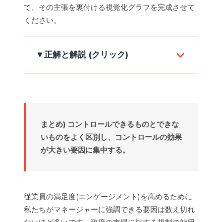
図2-3を確認する
画面上部のY軸を「不良件数」、X軸を
て、その主張を裏付ける視覚化グラフを完成させて
「事業所所在地」に変更します。
ください。
上部の5つのアイコンの中から、一番左
Y軸を「スコア：エンゲージメント」、
のアイコンをクリックして箱ひげ図によ
▼正解と解説 (クリック)
X軸を「事業所所在地」、サブグループ
る分布を表示します。
を「勤務チーム」として選択します。
(オプション) より綺麗な表示とするに
上部の4つのアイコンの中から、一番左
は、[カラー] を「事業所所在地」として
のアイコン(棒グラフ)を選択します。
表示します。
まとめ) コントロールできるものとできな
「事業所所在地」の横の並び替えのアイ
いものをよく区別し、コントロールの効果
画面上部のX軸を「勤務チーム」に変更
コンをクリックして降順で並び替えま
が大きい要因に集中する。
します。
す。
「技術」チームの信頼区間をクリックし
て、平均の信頼区間が重なるか確認しま
従業員の満足度(エンゲージメント)を高めるために
す。
私たちがマネージャーに強調できる要因は数え切れ
図3-1(クリックして見る)の
画面上部の5つのアイコンのうち左側か