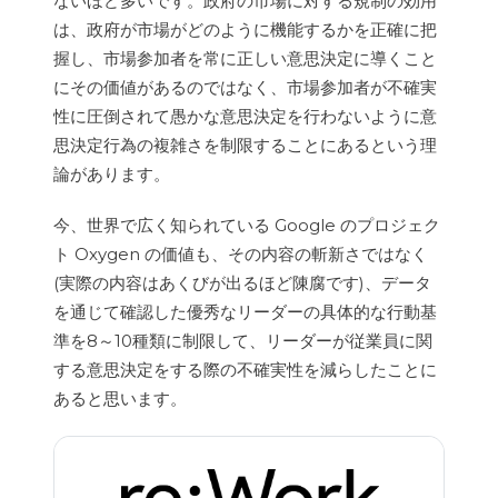
ないほど多いです。政府の市場に対する規制の効用
ら2番目のアイコンをクリックして95%
は、政府が市場がどのように機能するかを正確に把
の信頼区間を表示します。
握し、市場参加者を常に正しい意思決定に導くこと
にその価値があるのではなく、市場参加者が不確実
性に圧倒されて愚かな意思決定を行わないように意
思決定行為の複雑さを制限することにあるという理
論があります。
「スコア：コミュニケーション」(マネ
ージャーのコミュニケーション能力のス
今、世界で広く知られている Google のプロジェク
コア)は元は数値型変数ですが、0～10
ト Oxygen の価値も、その内容の斬新さではなく
点、10～20点、... ... 、90～100点のよう
(実際の内容はあくびが出るほど陳腐です)、データ
に区間で分割してカテゴリー型変数(性
を通じて確認した優秀なリーダーの具体的な行動基
別[男、女]、職種[開発、生産、営業]な
準を8～10種類に制限して、リーダーが従業員に関
ど)に変換することができます。今回の
する意思決定をする際の不確実性を減らしたことに
実習で使用しているツール
あると思います。
(HEARTCOUNT)では、そのような変数
の変換が自動的に行われます。