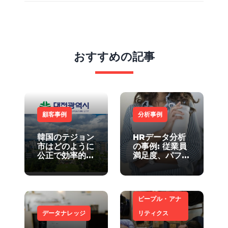
おすすめの記事
顧客事例
分析事例
韓国のテジョン
HRデータ分析
市はどのように
の事例: 従業員
公正で効率的な
満足度、パフォ
人事分析システ
ーマンススコア
ムを構築したの
の最適化ルール
か？
を探る
ピープル・アナ
データナレッジ
リティクス