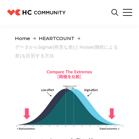
Home
HEARTCOUNT
データからSignal(有意な差)とNoise(偶然による
差)を区別する方法