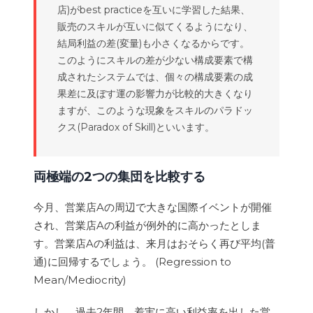
店)がbest practiceを互いに学習した結果、
販売のスキルが互いに似てくるようになり、
結局利益の差(変量)も小さくなるからです。
このようにスキルの差が少ない構成要素で構
成されたシステムでは、個々の構成要素の成
果差に及ぼす運の影響力が比較的大きくなり
ますが、このような現象をスキルのパラドッ
クス(Paradox of Skill)といいます。
両極端の2つの集団を比較する
今月、営業店Aの周辺で大きな国際イベントが開催
され、営業店Aの利益が例外的に高かったとしま
す。営業店Aの利益は、来月はおそらく再び平均(普
通)に回帰するでしょう。 (Regression to
Mean/Mediocrity)
しかし、過去2年間、着実に高い利益率を出した営