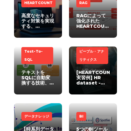
HEARTCOUNT
RAG
高度なセキュリ
RAGによって
ティ対策を実現
強化された
する、
HEARTCOUNT
HEARTCOUNT
ABIのText to
独自の技術「デ
SQL 2.0とメ
ータ難読化」
タデータ管理
Test-To-
ピープル・アナ
SQL
リティクス
テキストを
[HEARTCOUNT
SQLに自動変
実習例] HR
換する技術、
dataset -
Text To SQL
I（人事分析）
データナレッジ
BI
​【時系列データ
5つのBIツール